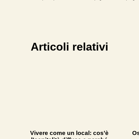
Articoli relativi
Vivere come un local: cos’è
Os