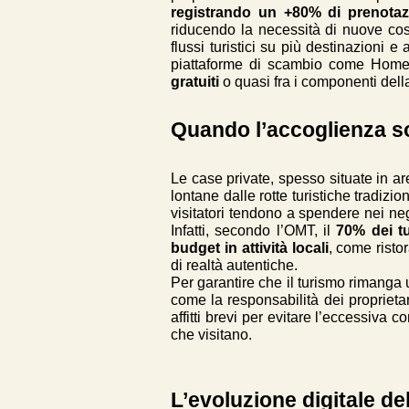
registrando un +80% di prenotazi
riducendo la necessità di nuove costru
flussi turistici su più destinazioni e
piattaforme di scambio come Hom
gratuiti
o quasi fra i componenti del
Quando l’accoglienza so
Le case private, spesso situate in ar
lontane dalle rotte turistiche tradiz
visitatori tendono a spendere nei negoz
Infatti, secondo l’OMT, il
70% dei tu
budget in attività locali
, come risto
di realtà autentiche.
Per garantire che il turismo rimanga
come la responsabilità dei proprieta
affitti brevi per evitare l’eccessiva 
che visitano.
L’evoluzione digitale de