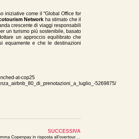
 iniziative come il “Global Office for
cotourism Network
ha stimato che il
manda crescente di viaggi responsabili
 per un turismo più sostenibile, basato
adottare un approccio equilibrato che
isi equamente e che le destinazioni
unched-at-cop25
vacanza_airbnb_80_di_prenotazioni_a_luglio_-5269875/
SUCCESSIVA
Limitare, far pagare, o… ? Il programma Copenpay in risposta all’overtourism