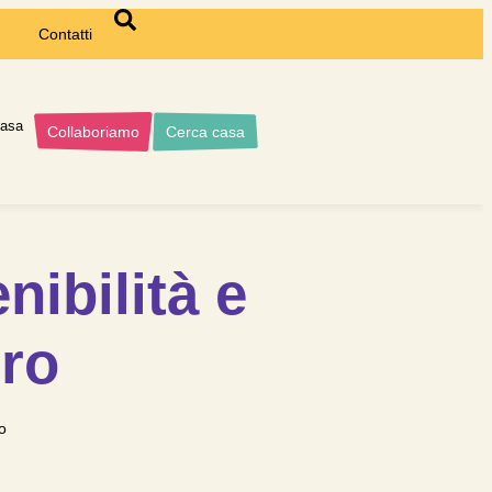
Contatti
casa
Collaboriamo
Cerca casa
nibilità e
tro
ro