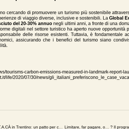
no cercando di promuovere un turismo più sostenibile attraverso
rienze di viaggio diverse, inclusive e sostenibili. La
Global E
sciuto del 20-30% annuo
negli ultimi anni, a fronte di una do
aforme digitali nel settore turistico ha aperto nuove opportunità
esponsabile delle risorse esistenti. Tuttavia, è fondamentale 
conomici, assicurando che i benefici del turismo siano condiv
lità.
ews/tourisms-carbon-emissions-measured-in-landmark-report-la
st.it/life/2020/07/30/news/gli_italiani_preferiscono_le_case_
Ospitar tra gli organizzatori del Festival IT.A.CÀ in Trentino: un patto per custodire il futuro del territorio