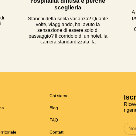
l’ospitalità diffusa e perché
sceglierla
A 
 di
p
Stanchi della solita vacanza? Quante
i
volte, viaggiando, hai avuto la
sensazione di essere solo di
passaggio? Il corridoio di un hotel, la
camera standardizzata, la
Chi siamo
Iscr
Ricev
na
Blog
rigen
FAQ
rritoriale
Contatti