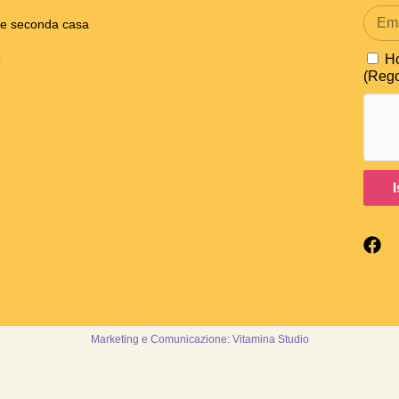
ne seconda casa
Ho
o
(Rego
I
Marketing e Comunicazione: Vitamina Studio