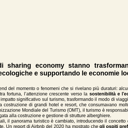
i sharing economy stanno trasformando
cologiche e supportando le economie loc
trend del momento o fenomeni che si rivelano più duraturi: alc
tra fortuna, l’attenzione crescente verso la
sostenibilità e l’
patto significativo sul turismo, trasformando il modo di viaggi
lla costruzione di grandi hotel e resort, che consumavano mol
nizzazione Mondiale del Turismo (OMT), il turismo è responsab
gata alla costruzione e gestione di strutture alberghiere.
tali, il panorama turistico è cambiato, introducendo il concett
ivate. Un report di Airbnb del 2020 ha mostrato che
gli ospiti pre