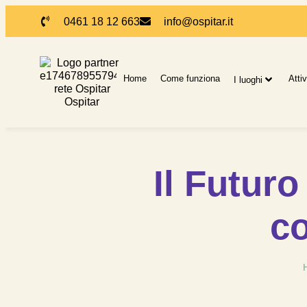
0461 18 12 663
info@ospitar.it
Home
Come funziona
Attiv
I luoghi
Il Futuro
co