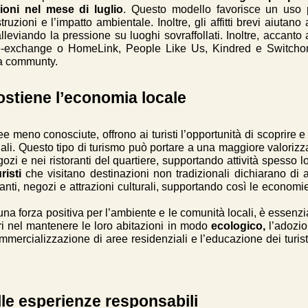
oni nel mese di luglio
. Questo modello favorisce un uso più
zioni e l’impatto ambientale. Inoltre, gli affitti brevi aiutano 
 alleviando la pressione su luoghi sovraffollati. Inoltre, accanto
e-exchange o HomeLink, People Like Us, Kindred e Switc
la communty.
stiene l’economia locale
ee meno conosciute, offrono ai turisti l’opportunità di scoprire 
ionali. Questo tipo di turismo può portare a una maggiore valorizz
i e nei ristoranti del quartiere, supportando attività spesso lont
risti
che visitano destinazioni non tradizionali dichiarano di
ranti, negozi e attrazioni culturali, supportando così le economi
 una forza positiva per l’ambiente e le comunità locali, è essen
ri nel mantenere le loro abitazioni in modo
ecologico,
l’adozio
commercializzazione di aree residenziali e l’educazione dei turisti
lle esperienze responsabili